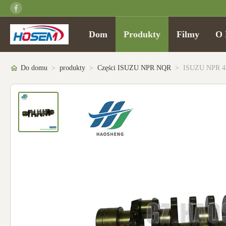
Dom
Produkty
Filmy
O 
Do domu
>
produkty
>
Części ISUZU NPR NQR
>
ISUZU NPR 4H