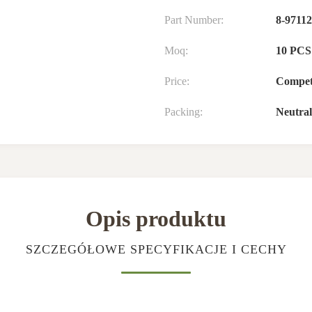
Part Number:
8-97112
Moq:
10 PCS
Price:
Compet
Packing:
Neutra
Opis produktu
SZCZEGÓŁOWE SPECYFIKACJE I CECHY