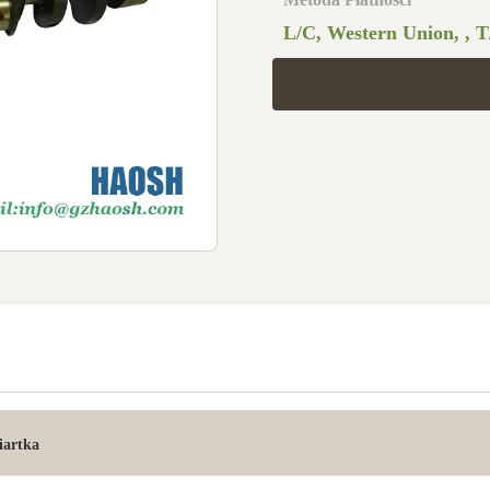
L/C, Western Union, , T
artka