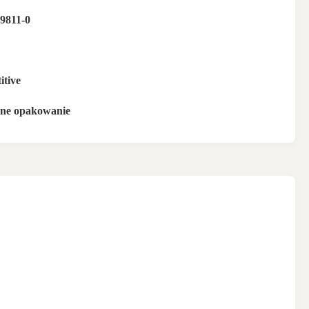
9811-0
itive
lne opakowanie