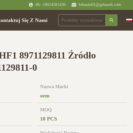
86--18024581436
hshauto01@gzhaosh.com
ontaktuj Się Z Nami
F1 8971129811 Źródło
1129811-0
Nazwa Marki
oem
MOQ
10 PCS
Wydajność Dostaw