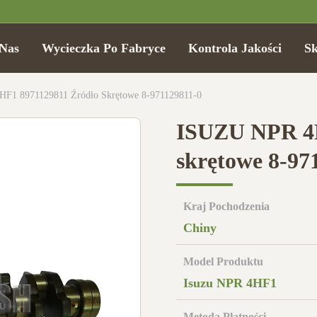
Nas
Wycieczka Po Fabryce
Kontrola Jakości
Sk
F1 8971129811 Źródło Skrętowe 8-971129811-0
ISUZU NPR 4H
skrętowe 8-97
Kraj Pochodzenia
Chiny
Model Produktu
Isuzu NPR 4HF1
Metoda Płatności